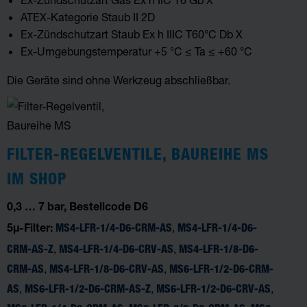
ATEX-Kategorie Staub II 2D
Ex-Zündschutzart Staub Ex h IIIC T60°C Db X
Ex-Umgebungstemperatur +5 °C ≤ Ta ≤ +60 °C
Die Geräte sind ohne Werkzeug abschließbar.
FILTER-REGELVENTILE, BAUREIHE MS
IM SHOP
0,3 … 7 bar, Bestellcode D6
,
MS4-LFR-1/4-D6-CRM-AS
MS4-LFR-1/4-D6-
5µ-Filter:
,
,
CRM-AS-Z
MS4-LFR-1/4-D6-CRV-AS
MS4-LFR-1/8-D6-
,
,
CRM-AS
MS4-LFR-1/8-D6-CRV-AS
MS6-LFR-1/2-D6-CRM-
,
,
,
AS
MS6-LFR-1/2-D6-CRM-AS-Z
MS6-LFR-1/2-D6-CRV-AS