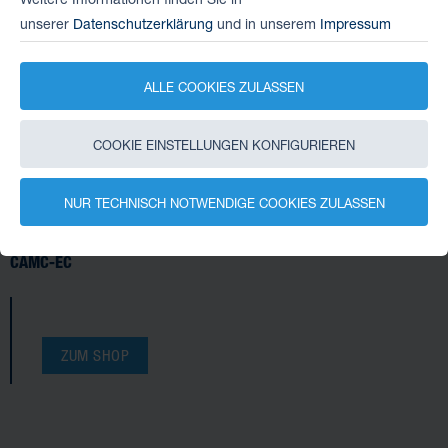
unserer
Datenschutzerklärung
und in unserem
Impressum
INTERFACE CAMC-EC FÜR SERVOANTRIEBSREGLER
ALLE COOKIES ZULASSEN
CMMP-AS-...-M3 zur Erweiterung der digitalen I/O´s.
COOKIE EINSTELLUNGEN KONFIGURIEREN
INTERFACE CAMC-EC FÜR
NUR TECHNISCH NOTWENDIGE COOKIES ZULASSEN
SERVOANTRIEBSREGLER IM SHOP
CAMC-EC
ZUM SHOP